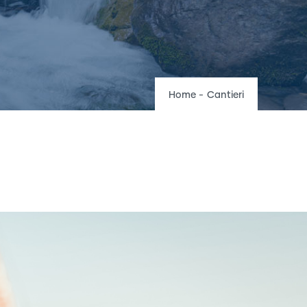
Breadcrumb
Home
-
Cantieri