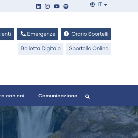
IT
List additiona
ienti
Emergenze
Orario Sportelli
Bolletta Digitale
Sportello Online
a con noi
Comunicazione