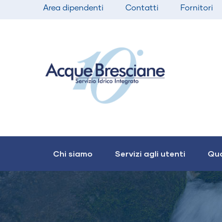
Top
Salta
Area dipendenti
Contatti
Fornitori
bar
al
menu
contenuto
principale
Main
navigation
Chi siamo
Servizi agli utenti
Qua