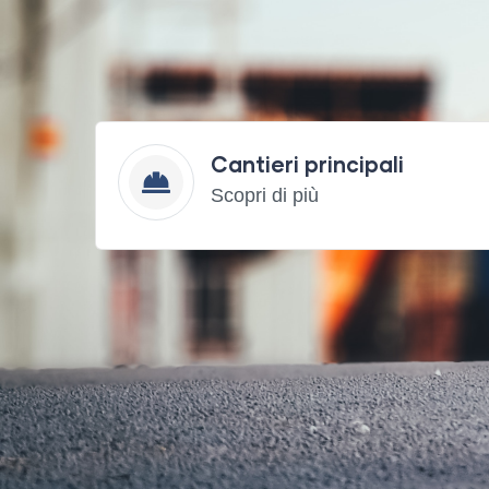
Cantieri principali
Apri
Scopri di più
il
collegamento
a:
Cantieri
principali