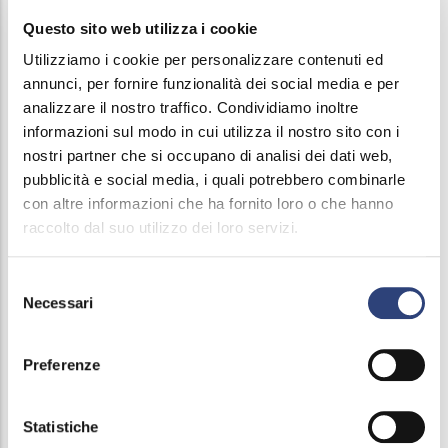
Questo sito web utilizza i cookie
Utilizziamo i cookie per personalizzare contenuti ed
Visualizza i comuni dell'Area Ovest
annunci, per fornire funzionalità dei social media e per
analizzare il nostro traffico. Condividiamo inoltre
informazioni sul modo in cui utilizza il nostro sito con i
nostri partner che si occupano di analisi dei dati web,
Visualizza i comuni della Val Trompia
pubblicità e social media, i quali potrebbero combinarle
con altre informazioni che ha fornito loro o che hanno
raccolto dal suo utilizzo dei loro servizi.
Visualizza i comuni della Val Camonica
Selezione
Necessari
del
consenso
Preferenze
Statistiche