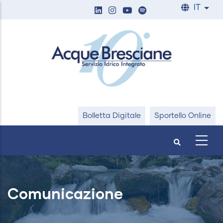
Salta
IT
List
al
contenuto
principale
Bolletta Digitale
Sportello Online
Comunicazione