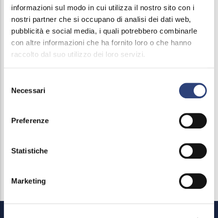
Notizie
informazioni sul modo in cui utilizza il nostro sito con i
navigation
nostri partner che si occupano di analisi dei dati web,
Riflessi, magazine e podcast
pubblicità e social media, i quali potrebbero combinarle
con altre informazioni che ha fornito loro o che hanno
Giornata Provinciale dell'Acqua
raccolto dal suo utilizzo dei loro servizi.
Immersi, il podcast
Selezione
Necessari
del
Comunicati stampa
consenso
Riconoscimenti
Preferenze
Contributi, sponsorizzazioni e patrocini
Statistiche
Press kit e materiali
Marketing