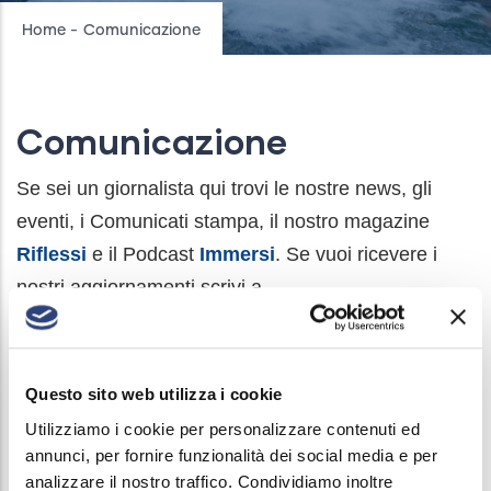
Breadcrumb
Home
-
Comunicazione
Comunicazione
Se sei un giornalista qui trovi le nostre news, gli
eventi, i Comunicati stampa, il nostro magazine
Riflessi
e il Podcast
Immersi
. Se vuoi ricevere i
nostri aggiornamenti scrivi a
comunicazione@acquebresciane.it
per essere
inserito nella nostra mailing list.
Questo sito web utilizza i cookie
Utilizziamo i cookie per personalizzare contenuti ed
annunci, per fornire funzionalità dei social media e per
analizzare il nostro traffico. Condividiamo inoltre
Main