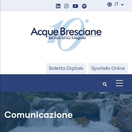
Salta
IT
List
al
contenuto
principale
Bolletta Digitale
Sportello Online
Comunicazione