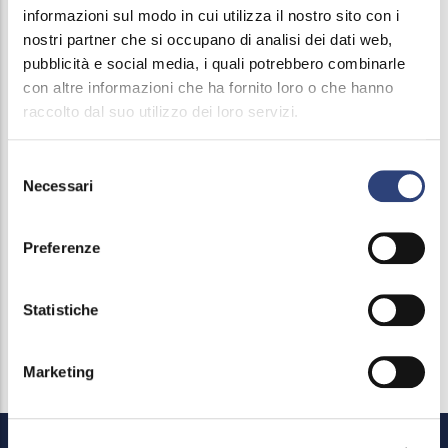
Notizie
informazioni sul modo in cui utilizza il nostro sito con i
navigation
nostri partner che si occupano di analisi dei dati web,
Riflessi, magazine e podcast
pubblicità e social media, i quali potrebbero combinarle
con altre informazioni che ha fornito loro o che hanno
Giornata Provinciale dell'Acqua
raccolto dal suo utilizzo dei loro servizi.
Immersi, il podcast
Selezione
Necessari
del
Comunicati stampa
consenso
Riconoscimenti
Preferenze
Contributi, sponsorizzazioni e patrocini
Statistiche
Press kit e materiali
Marketing