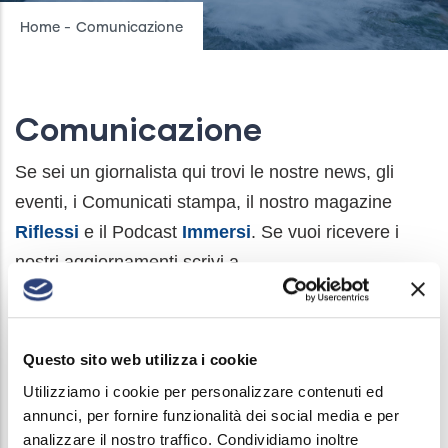
Breadcrumb
Home
-
Comunicazione
Comunicazione
Se sei un giornalista qui trovi le nostre news, gli
eventi, i Comunicati stampa, il nostro magazine
Riflessi
e il Podcast
Immersi
. Se vuoi ricevere i
nostri aggiornamenti scrivi a
comunicazione@acquebresciane.it
per essere
inserito nella nostra mailing list.
Questo sito web utilizza i cookie
Utilizziamo i cookie per personalizzare contenuti ed
annunci, per fornire funzionalità dei social media e per
analizzare il nostro traffico. Condividiamo inoltre
Main