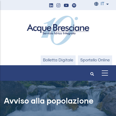
Salta
IT
List
al
contenuto
principale
Bolletta Digitale
Sportello Online
Avviso alla popolazione