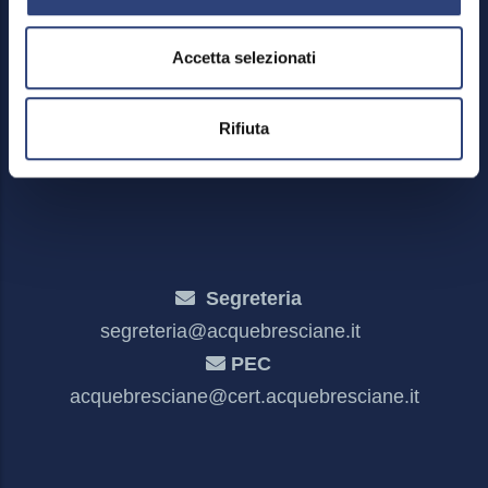
Menu
Credits
Accetta selezionati
Mappa del sito
Privacy policy e cookies
Meccanismo di feedback
Rifiuta
Dichiarazione di accessibilità
Segreteria
segreteria@acquebresciane.it
PEC
acquebresciane@cert.acquebresciane.it