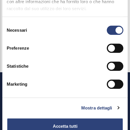
con altre informazioni che ha fornito loro o che hanno
attivare misure preventive come indicato dell'ATS di
raccolto dal suo utilizzo dei loro servizi.
Brescia nel suo
comunicato odierno
.
Selezione
Necessari
del
consenso
Preferenze
Statistiche
Marketing
Mostra dettagli
Accetta tutti
Footer
Area riservata