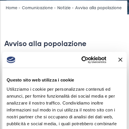
Breadcrumb
Home
-
Comunicazione
-
Notizie
-
Avviso alla popolazione
Avviso alla popolazione
AVVISI
/
SAB, 08/09/2018 - 19:05
Questo sito web utilizza i cookie
In seguito ai recenti casi di polmonite riscontrata in
Utilizziamo i cookie per personalizzare contenuti ed
residenti nei Comuni della Bassa Bresciana
annunci, per fornire funzionalità dei social media e per
Orientale, si comunica che ATS ha in corso azioni di
analizzare il nostro traffico. Condividiamo inoltre
informazioni sul modo in cui utilizza il nostro sito con i
indagine epidemiologica ed ambientale per
nostri partner che si occupano di analisi dei dati web,
individuare possibili collegamenti tra i diversi casi.
pubblicità e social media, i quali potrebbero combinarle
Si invita la popolazione, a scopo precauzionale, ad