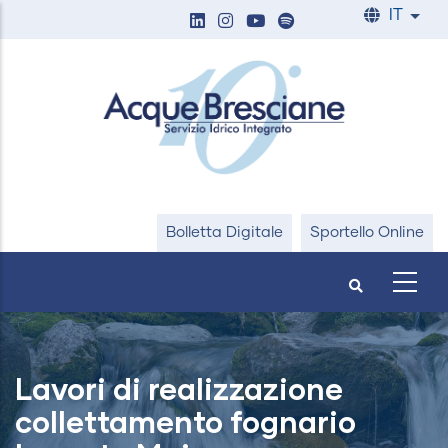
Salta
IT
List
al
contenuto
principale
Bolletta Digitale
Sportello Online
Lavori di realizzazione
collettamento fognario