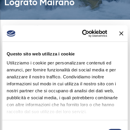
Lograto Mairano
Breadcrumb
Home
-
Progetti
-
Lavori di realizzazione collettamento fognario Lograto
Mairano
Questo sito web utilizza i cookie
Utilizziamo i cookie per personalizzare contenuti ed
Lavori di realizzazione
annunci, per fornire funzionalità dei social media e per
analizzare il nostro traffico. Condividiamo inoltre
collettamento fognario
informazioni sul modo in cui utilizza il nostro sito con i
nostri partner che si occupano di analisi dei dati web,
Lograto Mairano
pubblicità e social media, i quali potrebbero combinarle
con altre informazioni che ha fornito loro o che hanno
raccolto dal suo utilizzo dei loro servizi.
Scarica la documentazione completa
Selezione