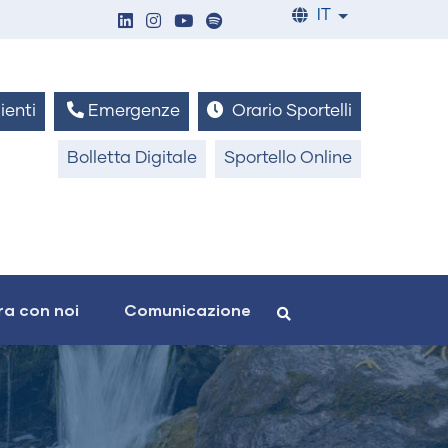
IT
List additiona
ienti
Emergenze
Orario Sportelli
Bolletta Digitale
Sportello Online
a con noi
Comunicazione