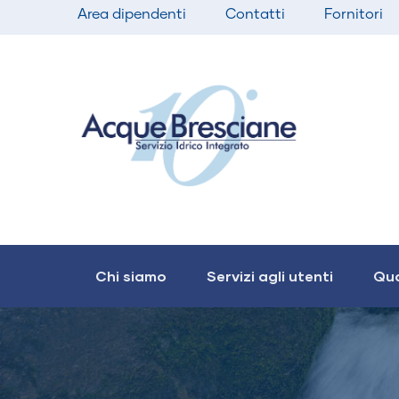
Top
Salta
Area dipendenti
Contatti
Fornitori
bar
al
menu
contenuto
principale
Main
navigation
Chi siamo
Servizi agli utenti
Qua