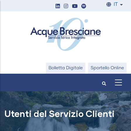
Salta
IT
List
al
contenuto
principale
Bolletta Digitale
Sportello Online
Utenti del Servizio Clienti