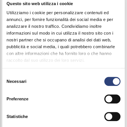
I Suoi dati personali non saranno, invece, diffusi a
Questo sito web utilizza i cookie
soggetti indeterminati.
Utilizziamo i cookie per personalizzare contenuti ed
annunci, per fornire funzionalità dei social media e per
Con riferimento ai Suoi dati personali a loro
analizzare il nostro traffico. Condividiamo inoltre
comunicati, i soggetti appartenenti alle categorie
informazioni sul modo in cui utilizza il nostro sito con i
sopra riportate potranno operare, a seconda dei
nostri partner che si occupano di analisi dei dati web,
pubblicità e social media, i quali potrebbero combinarle
casi, in qualità di responsabili del trattamento (e in
con altre informazioni che ha fornito loro o che hanno
tal caso riceveranno opportune istruzioni della
raccolto dal suo utilizzo dei loro servizi.
Società) oppure come distinti titolari del trattamento.
In quest’ultima ipotesi, i Suoi dati personali saranno
Selezione
Necessari
comunicati soltanto con il Suo consenso espresso,
del
consenso
salvo i casi in cui la comunicazione sia per legge
Preferenze
obbligatoria o necessaria oppure per il
perseguimento di finalità per le quali non sia
richiesto dalla legge il Suo consenso.
Statistiche