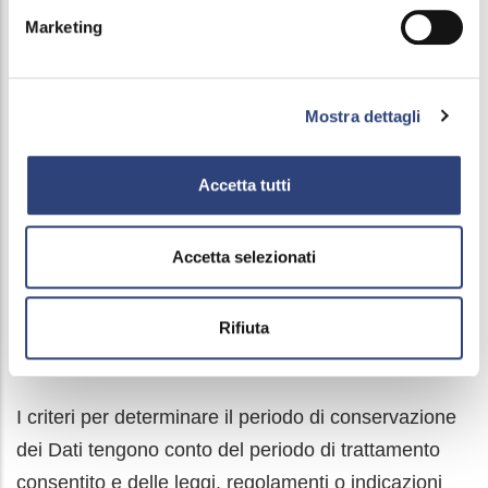
In ogni caso, la Società non trasferisce i Suoi dati al
Marketing
di fuori dello Spazio Economico Europeo.
Mostra dettagli
7.Per quanto tempo vengono conservati i Suoi
dati?
Accetta tutti
I Suoi dati personali verranno conservati, in
Accetta selezionati
conformità a quanto previsto dalla vigente normativa
in materia, per un periodo di tempo non superiore a
Rifiuta
quello necessario al conseguimento delle finalità per
le quali sono trattati.
I criteri per determinare il periodo di conservazione
dei Dati tengono conto del periodo di trattamento
consentito e delle leggi, regolamenti o indicazioni