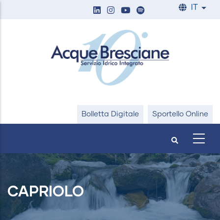
Salta
IT
List
al
contenuto
principale
Bolletta Digitale
Sportello Online
CAPRIOLO