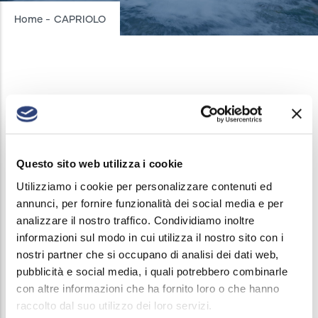
Breadcrumb
Home
-
CAPRIOLO
CAPRIOLO
INTERRUZIONI ACQUEDOTTO
/
12 GENNAIO, 2026
Il giorno 12 Gennaio dalle 13 alle 18 verrà sospeso
Questo sito web utilizza i cookie
il servizio di erogazione acqua in
Utilizziamo i cookie per personalizzare contenuti ed
annunci, per fornire funzionalità dei social media e per
VIA COLOMBARA BOSCO
analizzare il nostro traffico. Condividiamo inoltre
informazioni sul modo in cui utilizza il nostro sito con i
VIA LOMBARDIA
nostri partner che si occupano di analisi dei dati web,
La chiusura si rende necessaria al fine di collegare
pubblicità e social media, i quali potrebbero combinarle
la nuova tubazione in ghisa dn 150 alla tubazione
con altre informazioni che ha fornito loro o che hanno
esistente.
raccolto dal suo utilizzo dei loro servizi.