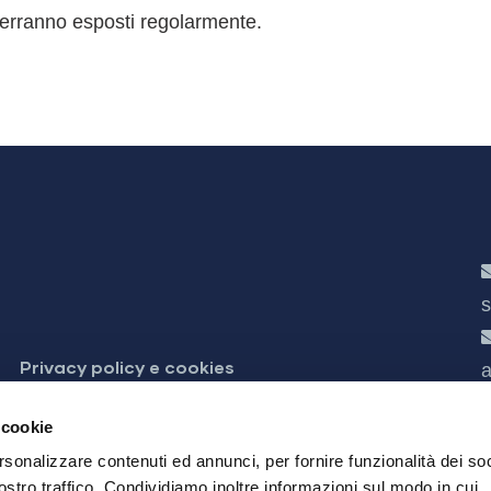
i verranno esposti regolarmente.
s
Privacy policy e cookies
a
 accessibilità
 cookie
rsonalizzare contenuti ed annunci, per fornire funzionalità dei soc
ostro traffico. Condividiamo inoltre informazioni sul modo in cui