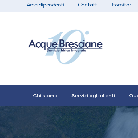
Top
Salta
Area dipendenti
Contatti
Fornitori
bar
al
menu
contenuto
principale
Main
navigation
Chi siamo
Servizi agli utenti
Qua