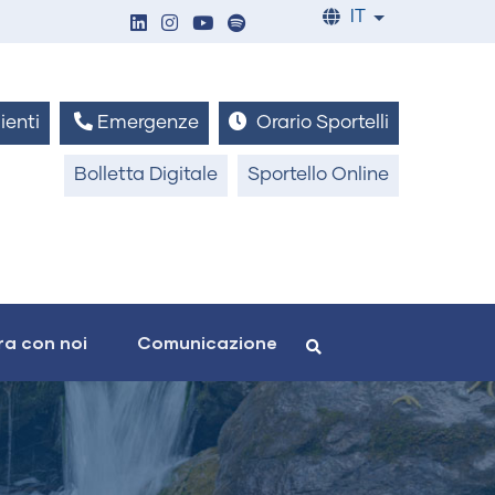
IT
List additiona
ienti
Emergenze
Orario Sportelli
Bolletta Digitale
Sportello Online
a con noi
Comunicazione