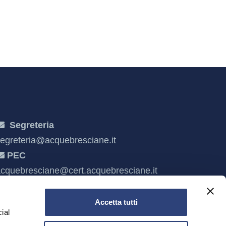
Segreteria
egreteria@acquebresciane.it
PEC
cquebresciane@cert.acquebresciane.it
Accetta tutti
ial