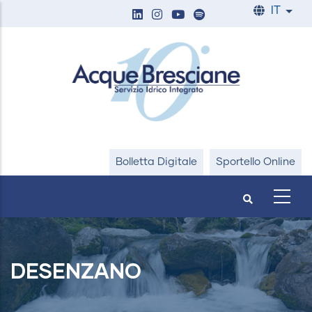
Salta
IT
List
al
contenuto
principale
Bolletta Digitale
Sportello Online
DESENZANO