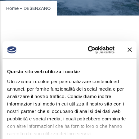
Breadcrumb
Home
-
DESENZANO
DESENZANO DEL GARDA
INTERRUZIONI ACQUEDOTTO
/
5 MARZO, 2025
In data 05 marzo 2025 dalle ore 08:00 alle ore 11:00
Questo sito web utilizza i cookie
e dalle ore 14:00 alle ore 17:00 verrà sospeso il
Utilizziamo i cookie per personalizzare contenuti ed
annunci, per fornire funzionalità dei social media e per
servizio di erogazione acqua nelle vie: Via
analizzare il nostro traffico. Condividiamo inoltre
Michelangelo, Via Allende e limitrofe.
informazioni sul modo in cui utilizza il nostro sito con i
nostri partner che si occupano di analisi dei dati web,
La chiusura si rende necessaria per consentire
pubblicità e social media, i quali potrebbero combinarle
lavori di straordinaria manutenzione del pubblico
con altre informazioni che ha fornito loro o che hanno
acquedotto.
raccolto dal suo utilizzo dei loro servizi.