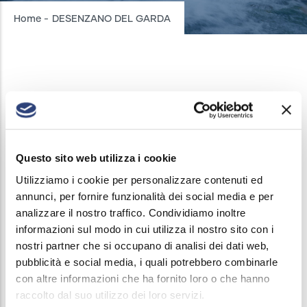
Breadcrumb
Home
-
DESENZANO DEL GARDA
DESENZANO DEL GARDA
INTERRUZIONI ACQUEDOTTO
/
9 APRILE, 2026
In data 09 aprile 2026 dalle ore 13:00 alle ore 17:00
Questo sito web utilizza i cookie
verrà sospeso il servizio di erogazione acqua nelle
Utilizziamo i cookie per personalizzare contenuti ed
annunci, per fornire funzionalità dei social media e per
seguenti vie: DUGAZZE, ALBINONI, S. ZENO, RIO
analizzare il nostro traffico. Condividiamo inoltre
BRASA E LIMITROFE.
informazioni sul modo in cui utilizza il nostro sito con i
nostri partner che si occupano di analisi dei dati web,
La chiusura si rende necessaria per consentire un
pubblicità e social media, i quali potrebbero combinarle
intervento di straordinaria manutenzione del
con altre informazioni che ha fornito loro o che hanno
pubblico acquedotto.
raccolto dal suo utilizzo dei loro servizi.