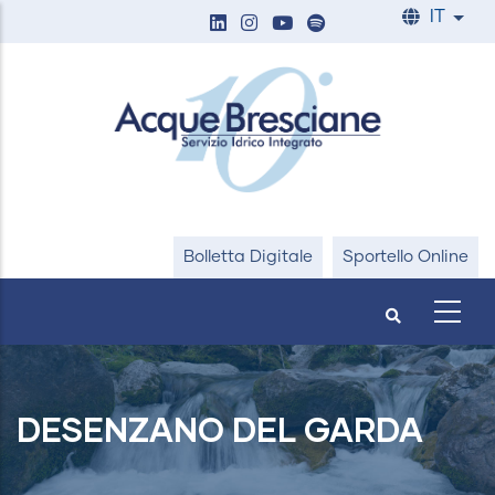
Salta
IT
List
al
contenuto
principale
Bolletta Digitale
Sportello Online
DESENZANO DEL GARDA