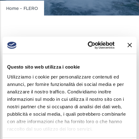
Breadcrumb
Home
-
FLERO
FLERO
INTERRUZIONI ACQUEDOTTO
/
9 APRILE, 2026
Questo sito web utilizza i cookie
In data 09 aprile 2026 dalle ore 13:30 alle ore 17:00
Utilizziamo i cookie per personalizzare contenuti ed
verrà sospeso il servizio di erogazione acqua in
Via
annunci, per fornire funzionalità dei social media e per
Pablo Neruda.
analizzare il nostro traffico. Condividiamo inoltre
informazioni sul modo in cui utilizza il nostro sito con i
La chiusura si rende necessaria per consentire un
nostri partner che si occupano di analisi dei dati web,
intervento di straordinaria manutenzione del
pubblicità e social media, i quali potrebbero combinarle
con altre informazioni che ha fornito loro o che hanno
pubblico acquedotto.
raccolto dal suo utilizzo dei loro servizi.
Gli avvisi di sospensione sono regolarmente