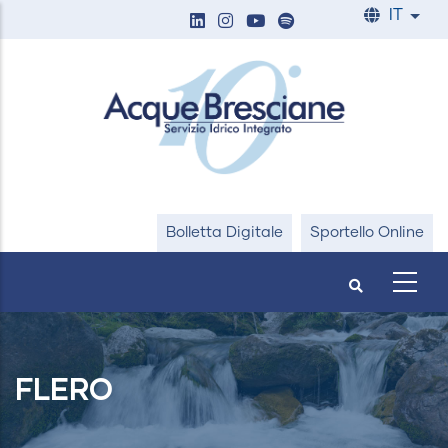
Salta
IT
List
al
contenuto
principale
Bolletta Digitale
Sportello Online
FLERO