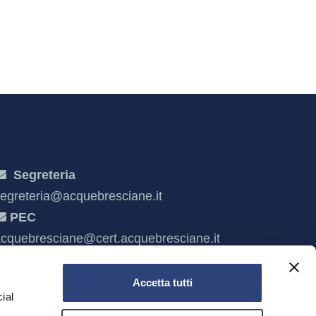
Segreteria
egreteria@acquebresciane.it
PEC
cquebresciane@cert.acquebresciane.it
Accetta tutti
ial