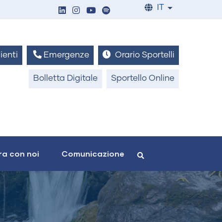
IT
List additiona
ienti
Emergenze
Orario Sportelli
Bolletta Digitale
Sportello Online
a con noi
Comunicazione