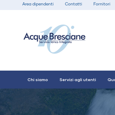
Top
Salta
Area dipendenti
Contatti
Fornitori
bar
al
menu
contenuto
principale
Main
navigation
Chi siamo
Servizi agli utenti
Qua