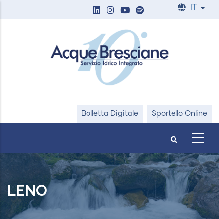
Salta
IT
List
al
contenuto
principale
Bolletta Digitale
Sportello Online
LENO