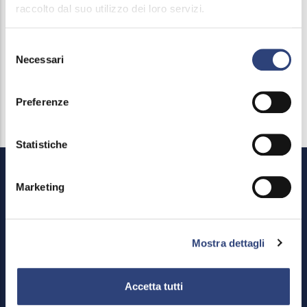
alla tubazioni dn 100 esistenti, di via IV Novembre e
raccolto dal suo utilizzo dei loro servizi.
di via Matteotti.
Selezione
Gli avvisi di sospensione sono regolarmente
Necessari
del
consenso
esposti.
Preferenze
Statistiche
Marketing
Mostra dettagli
Footer
Area riservata
Accetta tutti
Menu
Credits