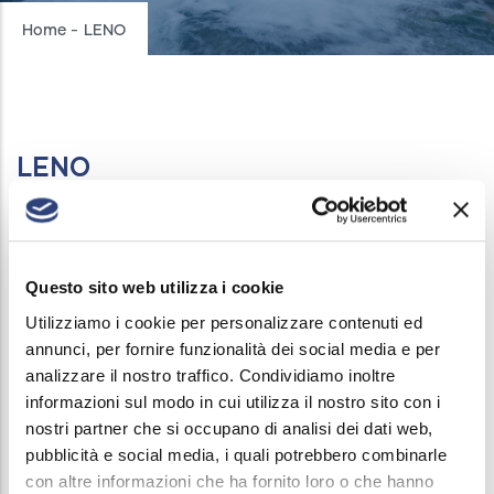
Breadcrumb
Home
-
LENO
LENO
INTERRUZIONI ACQUEDOTTO
/
20 MARZO, 2025
Il 20 Marzo 2025 dalle 13.30 alle 18.30 verrà
sospeso il servizio di erogazione acqua in VIA IV
Questo sito web utilizza i cookie
NOVEMBRE – VIA MATTEOTTI – VICOLO
Utilizziamo i cookie per personalizzare contenuti ed
annunci, per fornire funzionalità dei social media e per
GAMBARELLE – VIA MILZANELLO +
analizzare il nostro traffico. Condividiamo inoltre
EVENTUALI VIE LIMITROFE
informazioni sul modo in cui utilizza il nostro sito con i
nostri partner che si occupano di analisi dei dati web,
La chiusura si rende necessaria per il collegamento
pubblicità e social media, i quali potrebbero combinarle
della nuova tubazione dn 150 ghisa di via Badia,
con altre informazioni che ha fornito loro o che hanno