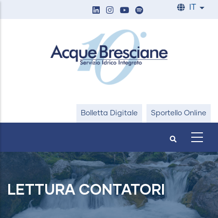
Salta
IT
List
al
contenuto
principale
Bolletta Digitale
Sportello Online
LETTURA CONTATORI