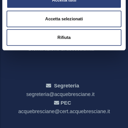
Footer
Area riservata
Menu
Credits
Accetta selezionati
Mappa del sito
Privacy policy e cookies
Rifiuta
Meccanismo di feedback
Dichiarazione di accessibilità
Segreteria
segreteria@acquebresciane.it
PEC
acquebresciane@cert.acquebresciane.it