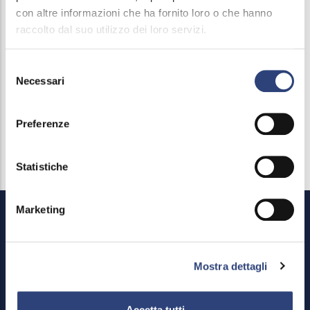
con altre informazioni che ha fornito loro o che hanno
Provaglio D'Iseo.
raccolto dal suo utilizzo dei loro servizi.
Gli operatori saranno identificati con un cartellino di
Selezione
riconoscimento. Ricordiamo ai cittadini che la lettura
Necessari
del
è gratuita.
consenso
Preferenze
Statistiche
Marketing
Mostra dettagli
Accetta tutti