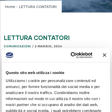
Breadcrumb
Home
-
LETTURA CONTATORI
LETTURA CONTATORI
COMUNICAZIONI
/
2 MAGGIO, 2024
Nel mese di maggio 2024 il personale di Acque
Bresciane passerà ad effettuare la lettura dei
contatori nei seguenti comuni: Calvagese Della
Questo sito web utilizza i cookie
Riviera, Palazzolo Sull'Oglio, Paratico, Pozzolengo,
Utilizziamo i cookie per personalizzare contenuti ed
annunci, per fornire funzionalità dei social media e per
Villachiara, Muscoline, Carpenedolo, Travagliato,
analizzare il nostro traffico. Condividiamo inoltre
Coccaglio, Lograto, Torbole Casaglia, Nuvolento,
informazioni sul modo in cui utilizza il nostro sito con i
Pompiano, Malonno, Tignale, Rudiano, Berlingo,
nostri partner che si occupano di analisi dei dati web,
Sellero, Berzo Demo, Lozio, Sonico, Verolavecchia,
pubblicità e social media, i quali potrebbero combinarle