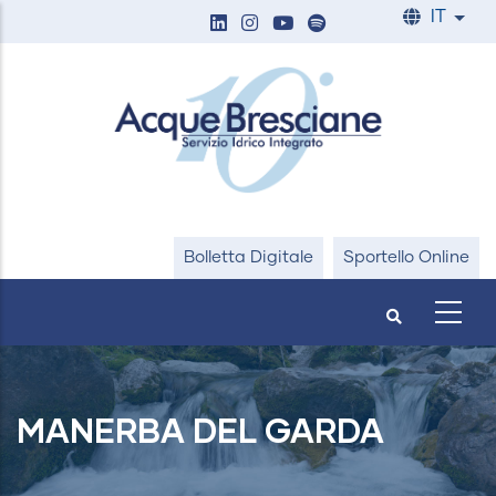
Salta
IT
List
al
contenuto
principale
Bolletta Digitale
Sportello Online
MANERBA DEL GARDA