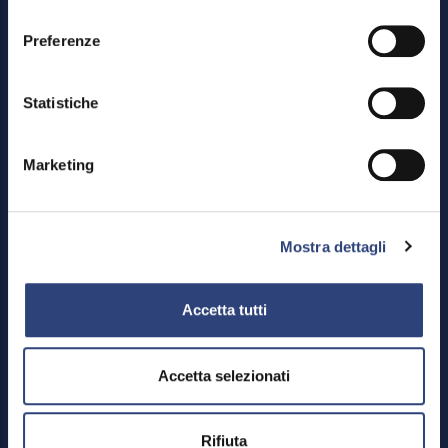
consenso
Preferenze
Statistiche
Marketing
Footer
Area riservata
Menu
Credits
Mostra dettagli
Mappa del sito
Privacy policy e cookies
Accetta tutti
Meccanismo di feedback
Dichiarazione di accessibilità
Accetta selezionati
Rifiuta