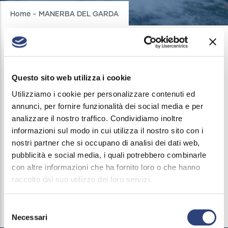
Breadcrumb
Home
-
MANERBA DEL GARDA
MANERBA DEL GARDA
Questo sito web utilizza i cookie
Utilizziamo i cookie per personalizzare contenuti ed
INTERRUZIONI ACQUEDOTTO
/
10 LUGLIO, 2023
annunci, per fornire funzionalità dei social media e per
Acque Bresciane comunica che in data 10/07/2023
analizzare il nostro traffico. Condividiamo inoltre
informazioni sul modo in cui utilizza il nostro sito con i
dalle ore 13.30 alle ore 16.30 verrà sospeso il
nostri partner che si occupano di analisi dei dati web,
servizio di erogazione acqua nella via Rio d'Avigo.
pubblicità e social media, i quali potrebbero combinarle
Gli avvisi di sospensione erogazione acqua
con altre informazioni che ha fornito loro o che hanno
verranno regolarmente esposti.
raccolto dal suo utilizzo dei loro servizi.
Selezione
Necessari
del