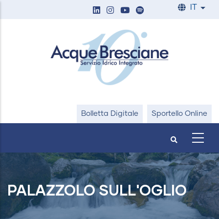
Salta
IT
List
al
contenuto
principale
Bolletta Digitale
Sportello Online
PALAZZOLO SULL'OGLIO