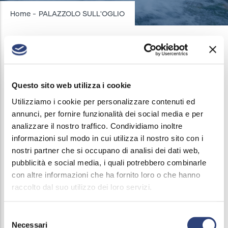
Breadcrumb
Home
-
PALAZZOLO SULL'OGLIO
PALAZZOLO SULL'OGLIO
Questo sito web utilizza i cookie
INTERRUZIONI ACQUEDOTTO
/
13 FEBBRAIO, 2024
Utilizziamo i cookie per personalizzare contenuti ed
annunci, per fornire funzionalità dei social media e per
Il giorno 13 febbraio 2024, dalle ore 09.00 alle
analizzare il nostro traffico. Condividiamo inoltre
13.00, verrà sospeso il servizio di erogazione acqua
informazioni sul modo in cui utilizza il nostro sito con i
in Via Salnitro, Via Zanardelli, Piazza Castello e Via
nostri partner che si occupano di analisi dei dati web,
Malvezzi. La sospensione si rende necessaria al
pubblicità e social media, i quali potrebbero combinarle
con altre informazioni che ha fornito loro o che hanno
fine di un intervento di manutenzione straordinaria
raccolto dal suo utilizzo dei loro servizi.
sulla rete acquedotto.
Selezione
Necessari
del