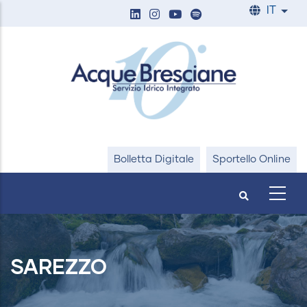
Salta
IT
List
al
contenuto
principale
Bolletta Digitale
Sportello Online
SAREZZO