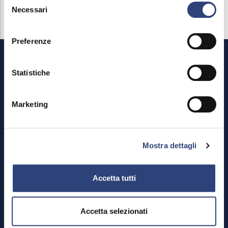
Necessari
del
consenso
Preferenze
Statistiche
Marketing
Footer
Area riservata
Mostra dettagli
Menu
Credits
Mappa del sito
Accetta tutti
Privacy policy e cookies
Meccanismo di feedback
Accetta selezionati
Dichiarazione di accessibilità