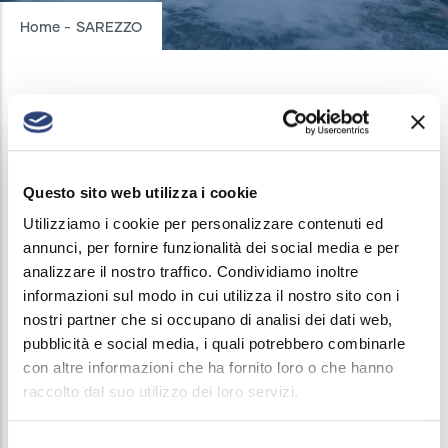
Breadcrumb
Home
-
SAREZZO
SAREZZO
INTERRUZIONI ACQUEDOTTO
/
31 MARZO, 2025
Questo sito web utilizza i cookie
Utilizziamo i cookie per personalizzare contenuti ed
Il 31 marzo 2025, dalle ore 8 alle 12, verrà sospeso
annunci, per fornire funzionalità dei social media e per
il servizio di erogazione acqua in Via Cagnaghe dal
analizzare il nostro traffico. Condividiamo inoltre
civ. 38 al 62 e dal 47 al 79, Località Orbetello, Via
informazioni sul modo in cui utilizza il nostro sito con i
Valverde, Via Savonarola, Via Cimabue, Via
nostri partner che si occupano di analisi dei dati web,
pubblicità e social media, i quali potrebbero combinarle
d'Azeglio e Località Casole.
con altre informazioni che ha fornito loro o che hanno
raccolto dal suo utilizzo dei loro servizi.
Per informazioni è disponibile il numero verde 800
556 595.
Selezione