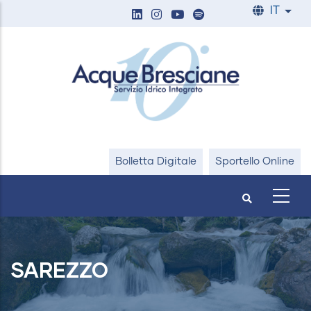
Salta
IT
List
al
contenuto
principale
Bolletta Digitale
Sportello Online
SAREZZO