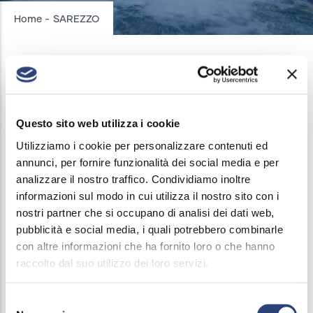
Breadcrumb
Home
-
SAREZZO
SAREZZO
Questo sito web utilizza i cookie
INTERRUZIONI ACQUEDOTTO
/
30 GIUGNO, 2025
Utilizziamo i cookie per personalizzare contenuti ed
Il 3 giugno 2025, dalle ore 8 alle 13, verrà sospeso il
annunci, per fornire funzionalità dei social media e per
analizzare il nostro traffico. Condividiamo inoltre
servizio di erogazione acqua in Via Petrarca dal civ.
informazioni sul modo in cui utilizza il nostro sito con i
35 al civ. 155 e in Via Pintozzi dal 9 al 21 e dal 4 al
nostri partner che si occupano di analisi dei dati web,
12.
pubblicità e social media, i quali potrebbero combinarle
con altre informazioni che ha fornito loro o che hanno
Per informazioni è disponibile il numero verde 800
raccolto dal suo utilizzo dei loro servizi.
556595.
Selezione