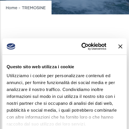
Breadcrumb
Home
-
TREMOSINE
TREMOSINE SUL GARDA
INTERRUZIONI ACQUEDOTTO
/
23 GENNAIO, 2025
In data 23 gennaio 2025 dalle ore 08:30 alle ore
Questo sito web utilizza i cookie
11:30 verrà sospeso il servizio di erogazione acqua
Utilizziamo i cookie per personalizzare contenuti ed
annunci, per fornire funzionalità dei social media e per
nelle seguenti Vie: Via Belvedere, Via Baves, Via
analizzare il nostro traffico. Condividiamo inoltre
Trimellone, Via Pralonc.
informazioni sul modo in cui utilizza il nostro sito con i
nostri partner che si occupano di analisi dei dati web,
La chiusura si rende necessaria per permettere un
pubblicità e social media, i quali potrebbero combinarle
intervento di ordinaria manutenzione del pubblico
con altre informazioni che ha fornito loro o che hanno
acquedotto.
raccolto dal suo utilizzo dei loro servizi.