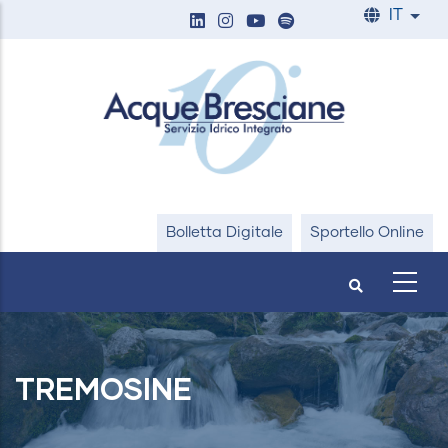
Salta
IT
List
al
contenuto
principale
Bolletta Digitale
Sportello Online
TREMOSINE