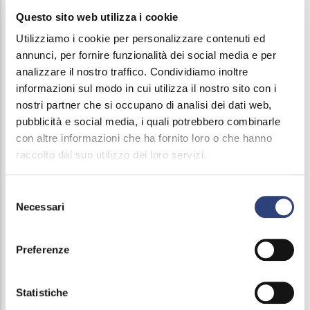
idrici della Lombardia Est, hanno dato vita alla Rete
Questo sito web utilizza i cookie
d'impresa "leAcque". Un progetto che mira a
Utilizziamo i cookie per personalizzare contenuti ed
migliorare la qualità del servizio idrico integrato
annunci, per fornire funzionalità dei social media e per
attraverso maggiore efficienza, capacità di
analizzare il nostro traffico. Condividiamo inoltre
investimento e sinergie industriali.
informazioni sul modo in cui utilizza il nostro sito con i
nostri partner che si occupano di analisi dei dati web,
La Rete agirà su un territorio di 276 comuni, per un
pubblicità e social media, i quali potrebbero combinarle
con altre informazioni che ha fornito loro o che hanno
totale di circa 1,4 milioni di abitanti e oltre 700 mila
raccolto dal suo utilizzo dei loro servizi.
utenti dell'acquedotto, gestendo circa 9mila
chilometri di rete di distribuzione e 7mila chilometri
Selezione
di rete fognaria. La nuova Rete è già proiettata
Necessari
del
verso il futuro, impegnandosi a creare una
consenso
leadership sostenibile nel settore idrico lombardo.
Preferenze
Leggi il
comunicato completo
.
Statistiche