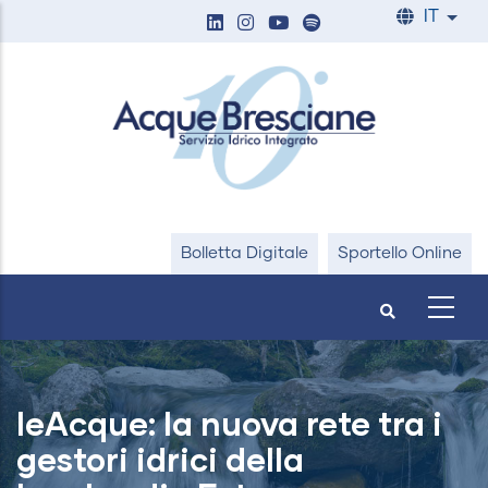
Salta
IT
List
al
contenuto
principale
Bolletta Digitale
Sportello Online
leAcque: la nuova rete tra i
gestori idrici della