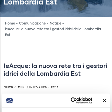
Lombardia Est
Breadcrumb
Home
-
Comunicazione
-
Notizie
-
leAcque: la nuova rete tra i gestori idrici della Lombardia
Est
leAcque: la nuova rete tra i gestori
idrici della Lombardia Est
NEWS
/
MER, 30/07/2025 - 12:16
Acque Bresciane, Padania Acque (Provincia di
Cremona) e AqA (Provincia di Mantova), gestori