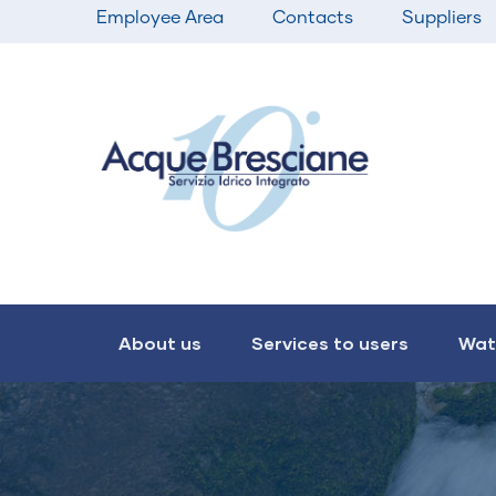
Top
Skip
Employee Area
Contacts
Suppliers
bar
to
menu
main
content
Main
navigation
About us
Services to users
Wat