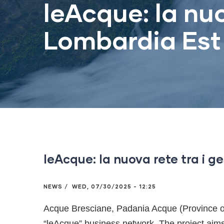
leAcque: la nuov
Lombardia Est
leAcque: la nuova rete tra i ge
NEWS
/
WED, 07/30/2025 - 12:25
Acque Bresciane, Padania Acque (Province o
“leAcque” business network. The project aims 