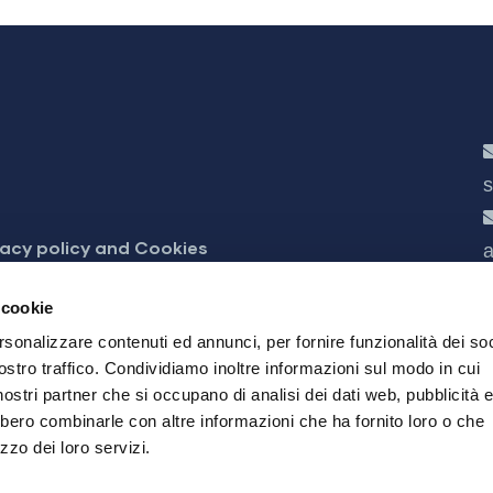
s
vacy policy and Cookies
a
cessibilità
 cookie
rsonalizzare contenuti ed annunci, per fornire funzionalità dei soc
ostro traffico. Condividiamo inoltre informazioni sul modo in cui
i nostri partner che si occupano di analisi dei dati web, pubblicità 
bbero combinarle con altre informazioni che ha fornito loro o che
zzo dei loro servizi.
24 Brescia
03832490985 - REA 566755 - Registration Reg. of Br