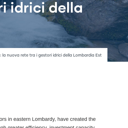
 idrici della
crumb
 la nuova rete tra i gestori idrici della Lombardia Est
rs in eastern Lombardy, have created the
gh greater efficiency, investment capacity