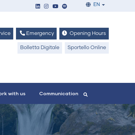
EN
List additiona
vice
Emergency
Opening Hours
Bolletta Digitale
Sportello Online
rk with us
Communication