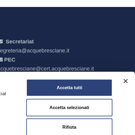
Secretariat
egreteria@acquebresciane.it
PEC
cquebresciane@cert.acquebresciane.it
Accetta tutti
ial
Accetta selezionati
e
Rifiuta
escia and C.F. 03832490985