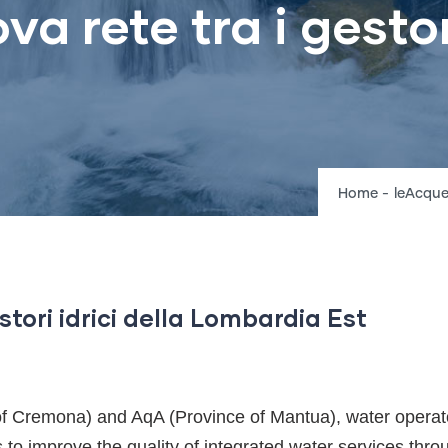
a rete tra i gestori
Bread
Home
-
leAcque:
stori idrici della Lombardia Est
f Cremona) and AqA (Province of Mantua), water operato
to improve the quality of integrated water services throu