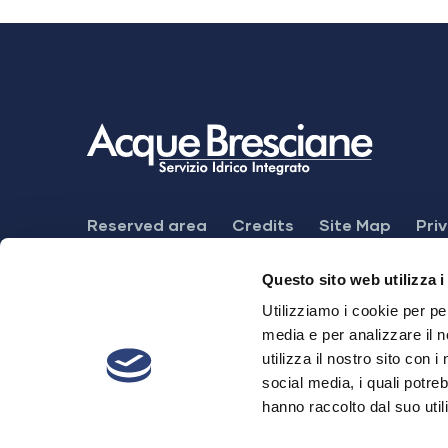
Footer
Reserved area
Credits
Site Map
Pri
Menu
Feedback mechanism
Dichiarazione di ac
Questo sito web utilizza i
Utilizziamo i cookie per pe
media e per analizzare il n
utilizza il nostro sito con 
Acque Bresciane S.r.l. SB
social media, i quali potre
hanno raccolto dal suo utili
Registered office. Via Cefalonia, 70 - 251
Share Cap. € 28.520.874,00 i.v - P.IVA 