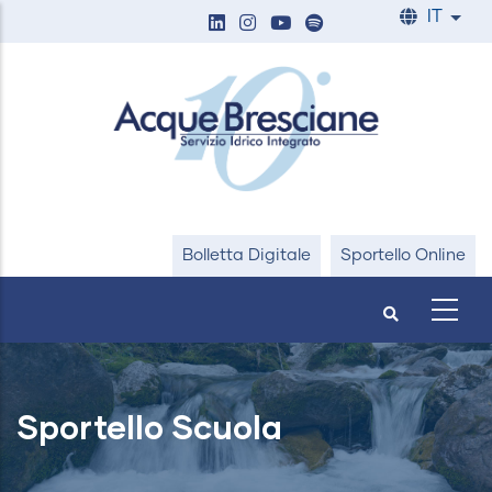
Salta
IT
List
al
contenuto
principale
Bolletta Digitale
Sportello Online
Sportello Scuola