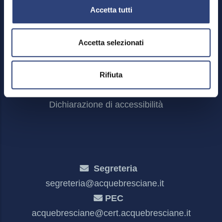
Accetta tutti
Footer
Area riservata
Menu
Accetta selezionati
Credits
Mappa del sito
Privacy policy e cookies
Rifiuta
Meccanismo di feedback
Dichiarazione di accessibilità
Segreteria
segreteria@acquebresciane.it
PEC
acquebresciane@cert.acquebresciane.it