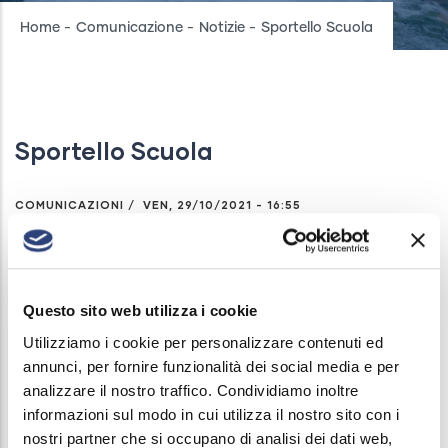
Breadcrumb
Home
-
Comunicazione
-
Notizie
-
Sportello Scuola
Sportello Scuola
COMUNICAZIONI
/
VEN, 29/10/2021 - 16:55
Torna più ricco “100% Acqua” il progetto Acque
Bresciane per le scuole.
Questo sito web utilizza i cookie
Laboratori in presenza, una piattaforma per
Utilizziamo i cookie per personalizzare contenuti ed
l’educazione civica e ambientale online, una mostra
annunci, per fornire funzionalità dei social media e per
didattica itinerante allestita nelle sedi scolastiche:
analizzare il nostro traffico. Condividiamo inoltre
informazioni sul modo in cui utilizza il nostro sito con i
queste le proposte del gestore del Servizio idrico
nostri partner che si occupano di analisi dei dati web,
alle Scuole dei Comuni serviti, completamente