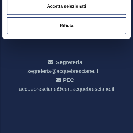
Privacy policy e cookies
Accetta selezionati
Meccanismo di feedback
Dichiarazione di accessibilità
Rifiuta
Segreteria
segreteria@acquebresciane.it
PEC
acquebresciane@cert.acquebresciane.it