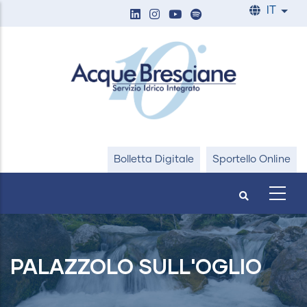
Salta
IT
List
al
contenuto
principale
Bolletta Digitale
Sportello Online
PALAZZOLO SULL'OGLIO