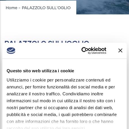
Breadcrumb
Home
-
PALAZZOLO SULL'OGLIO
PALAZZOLO SULL'OGLIO
INTERRUZIONI ACQUEDOTTO
/
9 APRILE, 2026
In data 09/04/2026 dalle ore 08:30 alle ore 12:30
Questo sito web utilizza i cookie
verrà sospeso il servizio di erogazione acqua nelle
Utilizziamo i cookie per personalizzare contenuti ed
seguenti vie:
annunci, per fornire funzionalità dei social media e per
analizzare il nostro traffico. Condividiamo inoltre
Via Pasubio
informazioni sul modo in cui utilizza il nostro sito con i
Via Prato
nostri partner che si occupano di analisi dei dati web,
La chiusura si rende necessaria per consentire un
pubblicità e social media, i quali potrebbero combinarle
con altre informazioni che ha fornito loro o che hanno
intervento di straordinaria manutenzione del
raccolto dal suo utilizzo dei loro servizi.