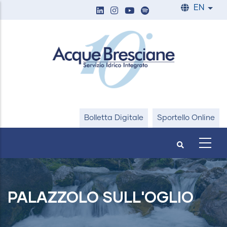
Skip
EN
List
to
main
content
Bolletta Digitale
Sportello Online
PALAZZOLO SULL'OGLIO