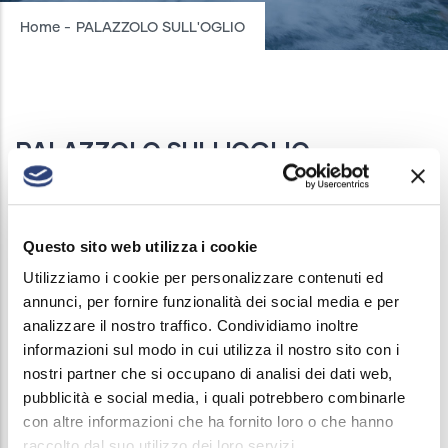
Breadcrumb
Home
-
PALAZZOLO SULL'OGLIO
PALAZZOLO SULL'OGLIO
AQUEDUCT INTERRUPTIONS
/
9 APRIL, 2026
On 09/04/2026, from 08:30 a.m. to 12:30 p.m., the
Questo sito web utilizza i cookie
water supply service will be suspended in the
Utilizziamo i cookie per personalizzare contenuti ed
following streets:
annunci, per fornire funzionalità dei social media e per
analizzare il nostro traffico. Condividiamo inoltre
Via Pasubio
informazioni sul modo in cui utilizza il nostro sito con i
Via Prato
nostri partner che si occupano di analisi dei dati web,
The shutdown is necessary to allow extraordinary
pubblicità e social media, i quali potrebbero combinarle
con altre informazioni che ha fornito loro o che hanno
maintenance work on the public water supply
raccolto dal suo utilizzo dei loro servizi.