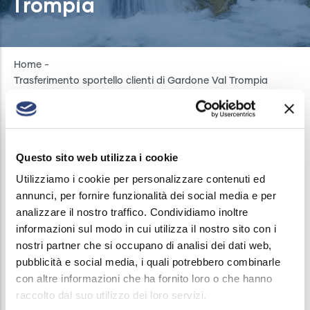
Trompia
Breadcrumb
Home
-
Trasferimento sportello clienti di Gardone Val Trompia
Questo sito web utilizza i cookie
GARDONE VAL TROMPIA
Utilizziamo i cookie per personalizzare contenuti ed
COMUNICAZIONI
/
15 LUGLIO, 2024
annunci, per fornire funzionalità dei social media e per
analizzare il nostro traffico. Condividiamo inoltre
Lo Sportello clienti di Gardone Val Trompia,
informazioni sul modo in cui utilizza il nostro sito con i
riservato ai soli ex utenti di ASVT e ai residenti della
nostri partner che si occupano di analisi dei dati web,
Valle Trompia, resterà chiuso per trasferimento da
pubblicità e social media, i quali potrebbero combinarle
con altre informazioni che ha fornito loro o che hanno
lunedì 15/07 a lunedì 22/07. Lo Sportello riaprirà
raccolto dal suo utilizzo dei loro servizi.
martedì 23/07 nella nuova sede in Via Goffredo