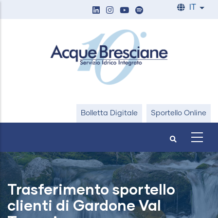
Salta
IT
List
al
contenuto
principale
Bolletta Digitale
Sportello Online
Trasferimento sportello
clienti di Gardone Val