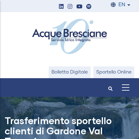
Skip
EN
List
to
main
content
Bolletta Digitale
Sportello Online
Trasferimento sportello
clienti di Gardone Val