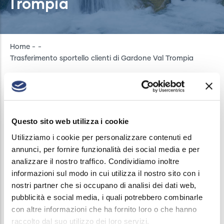
Trompia
Breadcrumb
Home
-
-
Trasferimento sportello clienti di Gardone Val Trompia
GARDONE VAL TROMPIA
Questo sito web utilizza i cookie
Utilizziamo i cookie per personalizzare contenuti ed
COMUNICAZIONI
/
15 JULY, 2024
annunci, per fornire funzionalità dei social media e per
Lo Sportello clienti di Gardone Val Trompia,
analizzare il nostro traffico. Condividiamo inoltre
informazioni sul modo in cui utilizza il nostro sito con i
riservato ai soli ex utenti di ASVT e ai residenti della
nostri partner che si occupano di analisi dei dati web,
Valle Trompia, resterà chiuso per trasferimento da
pubblicità e social media, i quali potrebbero combinarle
lunedì 15/07 a lunedì 22/07. Lo Sportello riaprirà
con altre informazioni che ha fornito loro o che hanno
martedì 23/07 nella nuova sede in Via Goffredo
raccolto dal suo utilizzo dei loro servizi.