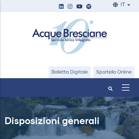
Salta
IT
List
al
contenuto
principale
Bolletta Digitale
Sportello Online
Disposizioni generali