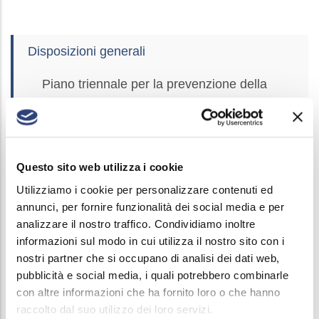
Società
Disposizioni generali
Trasparente
Piano triennale per la prevenzione della
corruzione e per la trasparenza
Atti generali
Questo sito web utilizza i cookie
Organizzazione
Utilizziamo i cookie per personalizzare contenuti ed
Consulenti e collaboratori
annunci, per fornire funzionalità dei social media e per
analizzare il nostro traffico. Condividiamo inoltre
Personale
informazioni sul modo in cui utilizza il nostro sito con i
nostri partner che si occupano di analisi dei dati web,
Selezione del personale
pubblicità e social media, i quali potrebbero combinarle
con altre informazioni che ha fornito loro o che hanno
Performance
raccolto dal suo utilizzo dei loro servizi.