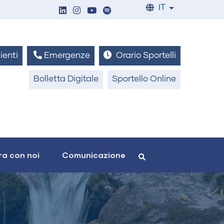
IT
List additiona
ienti
Emergenze
Orario Sportelli
Bolletta Digitale
Sportello Online
a con noi
Comunicazione