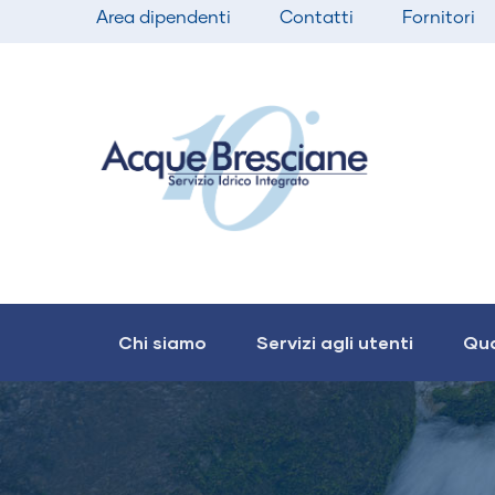
Top
Salta
Area dipendenti
Contatti
Fornitori
bar
al
menu
contenuto
principale
Main
navigation
Chi siamo
Servizi agli utenti
Qua