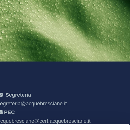
Segreteria
egreteria@acquebresciane.it
PEC
cquebresciane@cert.acquebresciane.it