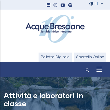
Salta
IT
List
al
contenuto
principale
Bolletta Digitale
Sportello Online
Attività e laboratori in
classe