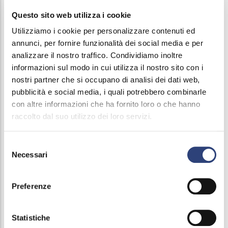
Preferiamo quando è possibile svolgere attività
Questo sito web utilizza i cookie
all’aperto, per verificare con i ragazzi qual è il
Utilizziamo i cookie per personalizzare contenuti ed
percorso dell’acqua e immaginare dove si trovino le
annunci, per fornire funzionalità dei social media e per
infrastrutture che portano acqua all’interno della
analizzare il nostro traffico. Condividiamo inoltre
scuola e portano via le acque reflue. Attraverso il
informazioni sul modo in cui utilizza il nostro sito con i
confronto, scopriremo anche come ciascuno di noi
nostri partner che si occupano di analisi dei dati web,
pubblicità e social media, i quali potrebbero combinarle
può contribuire al risparmio idrico.
con altre informazioni che ha fornito loro o che hanno
raccolto dal suo utilizzo dei loro servizi.
Tutte le attività proposte sono rivolte a una classe
per volta (a meno che la scuola non metta a
Selezione
disposizione aule di grandi dimensioni o auditorium
Necessari
del
o palestre). Ciascuna attività dura 1,5 - 2 ore.
consenso
Preferenze
Statistiche