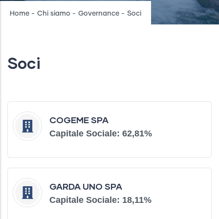
Breadcrumb
Home
-
Chi siamo
-
Governance
-
Soci
Soci
COGEME SPA
Capitale Sociale: 62,81%
GARDA UNO SPA
Capitale Sociale: 18,11%