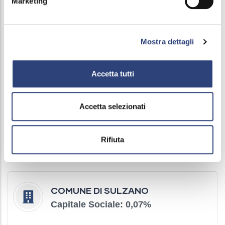
Marketing
Mostra dettagli
COMUNE DI MONTICELLI BRUSATI
Capitale Sociale: 0,17
%
Accetta tutti
Accetta selezionati
COMUNE DI PARATICO
Capitale Sociale: 0,17
%
Rifiuta
COMUNE DI SULZANO
Capitale Sociale: 0,07
%