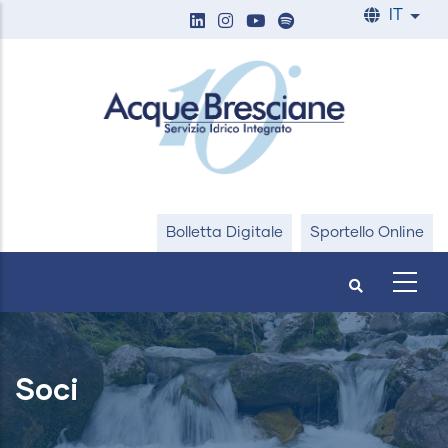
Salta
IT
List
al
contenuto
principale
Bolletta Digitale
Sportello Online
Soci