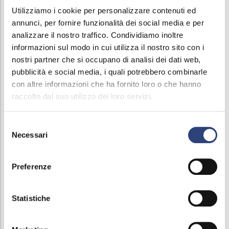
COMUNE DI RODENGO SAIANO
Utilizziamo i cookie per personalizzare contenuti ed
Capitale Sociale: 0,73%
annunci, per fornire funzionalità dei social media e per
analizzare il nostro traffico. Condividiamo inoltre
informazioni sul modo in cui utilizza il nostro sito con i
nostri partner che si occupano di analisi dei dati web,
pubblicità e social media, i quali potrebbero combinarle
SIRMIONE SERVIZI SRL
con altre informazioni che ha fornito loro o che hanno
Capitale Sociale: 0,55
%
raccolto dal suo utilizzo dei loro servizi.
Selezione
Necessari
del
COMUNE DI ORZIVECCHI
consenso
Capitale Sociale: 0,33
%
Preferenze
Statistiche
COMUNE DI CORTE FRANCA
Capitale Sociale: 0,31
%