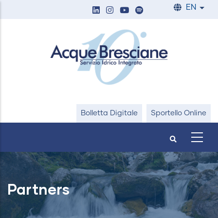
Skip
EN
List
to
main
content
Bolletta Digitale
Sportello Online
Partners