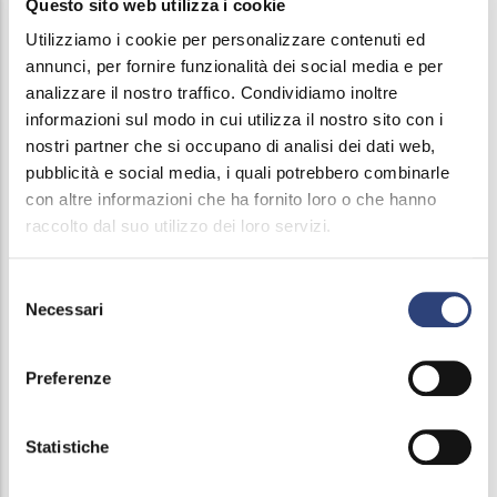
Questo sito web utilizza i cookie
COMUNE DI RODENGO SAIANO
Utilizziamo i cookie per personalizzare contenuti ed
Capitale Sociale: 0,73%
annunci, per fornire funzionalità dei social media e per
analizzare il nostro traffico. Condividiamo inoltre
informazioni sul modo in cui utilizza il nostro sito con i
nostri partner che si occupano di analisi dei dati web,
SIRMIONE SERVIZI SRL
pubblicità e social media, i quali potrebbero combinarle
Capitale Sociale: 0,55
%
con altre informazioni che ha fornito loro o che hanno
raccolto dal suo utilizzo dei loro servizi.
Selezione
Necessari
COMUNE DI ORZIVECCHI
del
consenso
Capitale Sociale: 0,33
%
Preferenze
Statistiche
COMUNE DI CORTE FRANCA
Capitale Sociale: 0,31
%