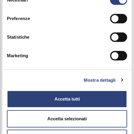
del
consenso
Controlli e rilievi sull'amministrazione
Preferenze
Organo di controllo che svolge le funzioni di
OIV
Statistiche
Organo di revisione amministrativa e contabile
Marketing
Corte dei conti
Servizi erogati
Mostra dettagli
Pagamenti
Accetta tutti
Opere pubbliche
Informazioni ambientali
Accetta selezionati
Altri contenuti