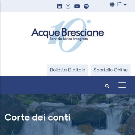
Salta
IT
List
al
contenuto
principale
Bolletta Digitale
Sportello Online
Corte dei conti