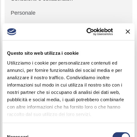
Personale
Selezione del personale
Performance
Questo sito web utilizza i cookie
Enti Controllati
Utilizziamo i cookie per personalizzare contenuti ed
Attività e procedimenti
annunci, per fornire funzionalità dei social media e per
analizzare il nostro traffico. Condividiamo inoltre
Bandi di gara e contratti
informazioni sul modo in cui utilizza il nostro sito con i
nostri partner che si occupano di analisi dei dati web,
Sovvenzioni, contributi, sussidi, vantaggi
pubblicità e social media, i quali potrebbero combinarle
economici
con altre informazioni che ha fornito loro o che hanno
raccolto dal suo utilizzo dei loro servizi.
Bilanci
Selezione
Beni immobili e gestione patrimonio
Necessari