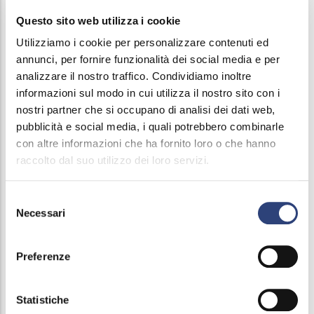
Società
Disposizioni generali
Trasparente
Questo sito web utilizza i cookie
Utilizziamo i cookie per personalizzare contenuti ed
Organizzazione
annunci, per fornire funzionalità dei social media e per
Titolari di incarichi politici, di amministrazione,
analizzare il nostro traffico. Condividiamo inoltre
informazioni sul modo in cui utilizza il nostro sito con i
di direzione o di governo
nostri partner che si occupano di analisi dei dati web,
pubblicità e social media, i quali potrebbero combinarle
Sanzioni per mancata comunicazione dei dati
con altre informazioni che ha fornito loro o che hanno
raccolto dal suo utilizzo dei loro servizi.
Articolazione degli uffici
Telefono e posta elettronica
Selezione
Necessari
del
Consulenti e collaboratori
consenso
Preferenze
Personale
Selezione del personale
Statistiche