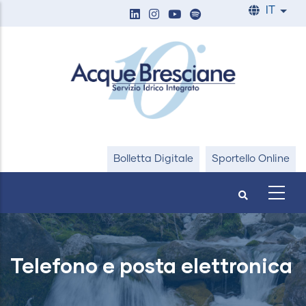
Salta
IT
List
al
contenuto
principale
Bolletta Digitale
Sportello Online
Telefono e posta elettronica