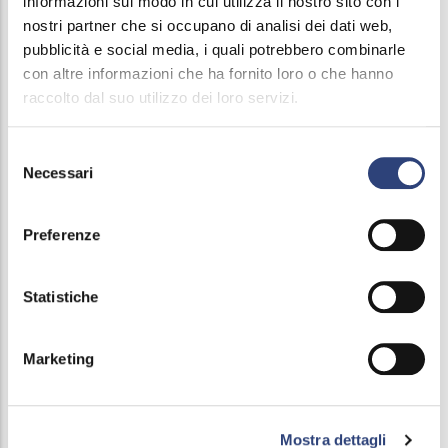
informazioni sul modo in cui utilizza il nostro sito con i
nostri partner che si occupano di analisi dei dati web,
Attività e procedimenti
pubblicità e social media, i quali potrebbero combinarle
con altre informazioni che ha fornito loro o che hanno
Bandi di gara e contratti
raccolto dal suo utilizzo dei loro servizi.
Sovvenzioni, contributi, sussidi, vantaggi
economici
Selezione
Necessari
del
Bilanci
consenso
Preferenze
Beni immobili e gestione patrimonio
Controlli e rilievi sull'amministrazione
Statistiche
Servizi erogati
Marketing
Carta dei servizi e standard di qualità
Class action
Mostra dettagli