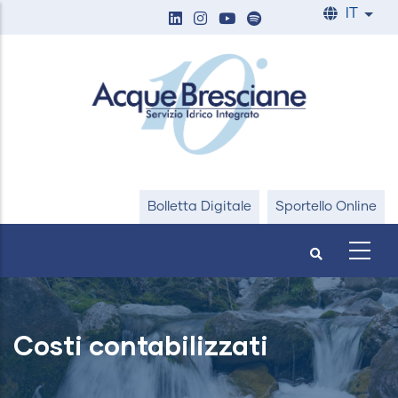
Salta
IT
List
al
contenuto
principale
Bolletta Digitale
Sportello Online
Costi contabilizzati