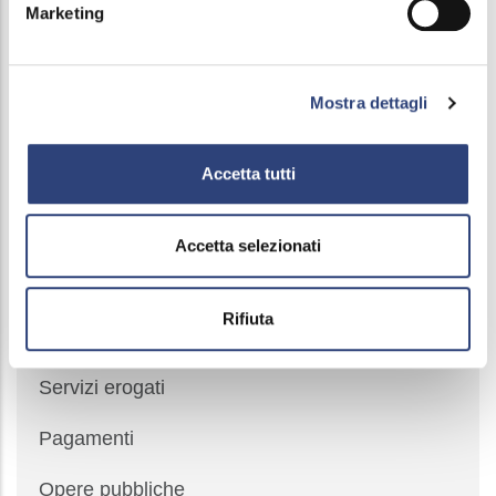
Marketing
Partenariati Pubblici Privati
Avviso volontario trasparenza preventiva art.
86 D.Lgs. 36/2023
Mostra dettagli
Sovvenzioni, contributi, sussidi, vantaggi
Accetta tutti
economici
Bilanci
Accetta selezionati
Beni immobili e gestione patrimonio
Rifiuta
Controlli e rilievi sull'amministrazione
Servizi erogati
Pagamenti
Opere pubbliche