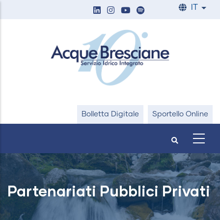
Salta
IT
List
al
contenuto
principale
Bolletta Digitale
Sportello Online
Partenariati Pubblici Privati