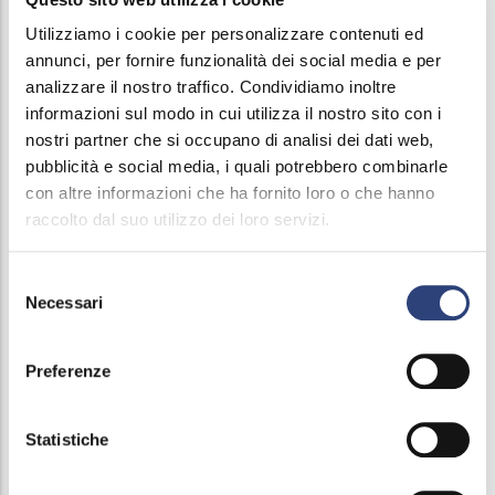
Selezione del personale
Utilizziamo i cookie per personalizzare contenuti ed
Performance
annunci, per fornire funzionalità dei social media e per
analizzare il nostro traffico. Condividiamo inoltre
Enti Controllati
informazioni sul modo in cui utilizza il nostro sito con i
nostri partner che si occupano di analisi dei dati web,
Attività e procedimenti
pubblicità e social media, i quali potrebbero combinarle
con altre informazioni che ha fornito loro o che hanno
Bandi di gara e contratti
raccolto dal suo utilizzo dei loro servizi.
Adempimenti nei confronti dell'ANAC - art. 1 L.
Selezione
190/2012
Necessari
del
consenso
Atti e documenti di carattere generale riferiti a
Preferenze
tutte le procedure
Contratti esclusi ai sensi dell’art.56 D.lgs. n.
Statistiche
36/2023 e s.m.i.