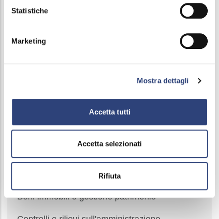
Atti e documenti di carattere generale riferiti a
Statistiche
tutte le procedure
Contratti esclusi ai sensi dell’art.56 D.lgs. n.
Marketing
36/2023 e s.m.i.
Partenariati Pubblici Privati
Mostra dettagli
Avviso volontario trasparenza preventiva art.
Accetta tutti
86 D.Lgs. 36/2023
Sovvenzioni, contributi, sussidi, vantaggi
Accetta selezionati
economici
Bilanci
Rifiuta
Beni immobili e gestione patrimonio