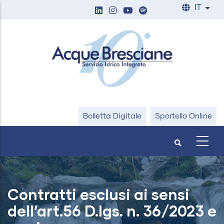
Salta
IT
List
al
contenuto
principale
Bolletta Digitale
Sportello Online
Contratti esclusi ai sensi
dell’art.56 D.lgs. n. 36/2023 e