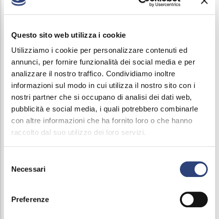
Organizzazione
Consulenti e collaboratori
Questo sito web utilizza i cookie
Personale
Utilizziamo i cookie per personalizzare contenuti ed
annunci, per fornire funzionalità dei social media e per
Selezione del personale
analizzare il nostro traffico. Condividiamo inoltre
informazioni sul modo in cui utilizza il nostro sito con i
Performance
nostri partner che si occupano di analisi dei dati web,
pubblicità e social media, i quali potrebbero combinarle
Enti Controllati
con altre informazioni che ha fornito loro o che hanno
raccolto dal suo utilizzo dei loro servizi.
Attività e procedimenti
Selezione
Bandi di gara e contratti
Necessari
del
consenso
Adempimenti nei confronti dell'ANAC - art. 1 L.
190/2012
Preferenze