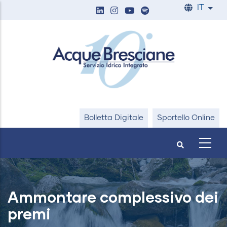
Salta
IT
List
al
contenuto
principale
Bolletta Digitale
Sportello Online
Ammontare complessivo dei
premi