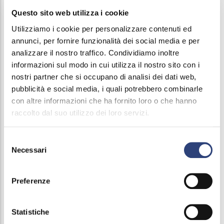
Criteri di distribuzione dei premi secondo
Questo sito web utilizza i cookie
l’accordo 2017
Utilizziamo i cookie per personalizzare contenuti ed
annunci, per fornire funzionalità dei social media e per
analizzare il nostro traffico. Condividiamo inoltre
informazioni sul modo in cui utilizza il nostro sito con i
nostri partner che si occupano di analisi dei dati web,
Società
Disposizioni generali
pubblicità e social media, i quali potrebbero combinarle
Trasparente
con altre informazioni che ha fornito loro o che hanno
Organizzazione
raccolto dal suo utilizzo dei loro servizi.
Consulenti e collaboratori
Selezione
Necessari
del
Personale
consenso
Selezione del personale
Preferenze
Performance
Statistiche