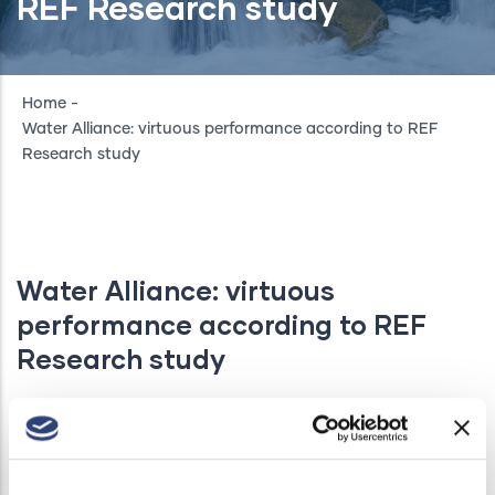
REF Research study
Breadcrumb
Home
-
Water Alliance: virtuous performance according to REF
Research study
Water Alliance: virtuous
performance according to REF
Research study
NEWS
/
FRI, 03/21/2025 - 12:31
On the occasion of World Water Day, Water Alliance