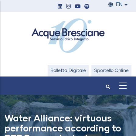
Skip
EN
List
to
main
content
Bolletta Digitale
Sportello Online
Water Alliance: virtuous
performance according to