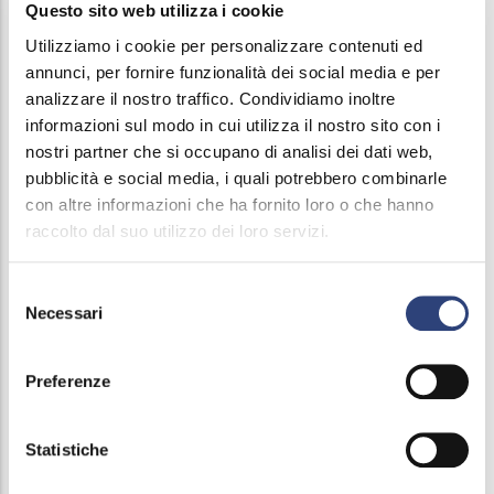
- Acque di Lombardia, the association of public
Questo sito web utilizza i cookie
water service companies in Lombardy of which
Utilizziamo i cookie per personalizzare contenuti ed
Acque Bresciane is also a member, publicizes the
annunci, per fornire funzionalità dei social media e per
analizzare il nostro traffico. Condividiamo inoltre
virtuosity of its collaborative model through a
informazioni sul modo in cui utilizza il nostro sito con i
benchmarking study conducted by REF Ricerche.
nostri partner che si occupano di analisi dei dati web,
pubblicità e social media, i quali potrebbero combinarle
An average cost of integrated water service that
con altre informazioni che ha fornito loro o che hanno
reflects efficient and quality-oriented management,
raccolto dal suo utilizzo dei loro servizi.
growing investments and low costs for households
are some of the aspects highlighted by the analysis.
Selezione
Necessari
del
To learn more about the results of the study, we
consenso
leave the link to the
full press release.
Preferenze
Statistiche