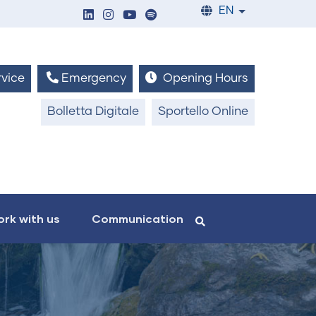
EN
List additiona
vice
Emergency
Opening Hours
Bolletta Digitale
Sportello Online
rk with us
Communication