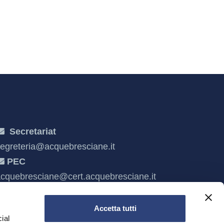
Secretariat
egreteria@acquebresciane.it
PEC
cquebresciane@cert.acquebresciane.it
Accetta tutti
ial