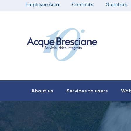
Top
Skip
Employee Area
Contacts
Suppliers
bar
to
menu
main
content
Main
navigation
About us
Services to users
Wat