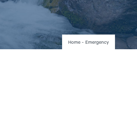
Breadcrumb
Home
-
Emergency