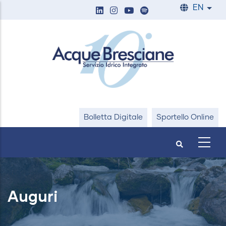
Skip
EN
List
to
main
content
Bolletta Digitale
Sportello Online
Auguri