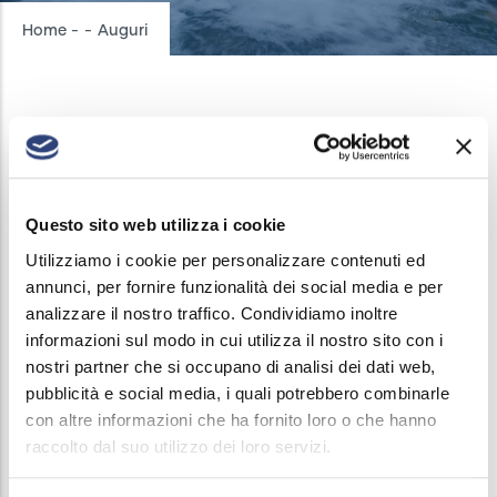
Breadcrumb
Home
-
-
Auguri
Auguri
Questo sito web utilizza i cookie
COMUNICAZIONI
/
FRI, 12/21/2018 - 15:42
Utilizziamo i cookie per personalizzare contenuti ed
annunci, per fornire funzionalità dei social media e per
analizzare il nostro traffico. Condividiamo inoltre
Acque Bresciane
augura a tutti un sereno Natale e
informazioni sul modo in cui utilizza il nostro sito con i
un felice anno nuovo.
nostri partner che si occupano di analisi dei dati web,
pubblicità e social media, i quali potrebbero combinarle
con altre informazioni che ha fornito loro o che hanno
raccolto dal suo utilizzo dei loro servizi.