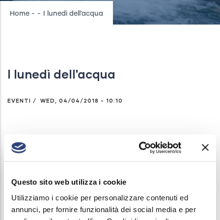
Breadcrumb
Home
-
-
I lunedì dell'acqua
I lunedì dell'acqua
EVENTI
/
WED, 04/04/2018 - 10:10
I lunedì dell’acqua: 26 marzo 2018 - Salò
Nuovo appuntamento all'interno del ciclo di incontri
Questo sito web utilizza i cookie
"I lunedì dell'acqua". In scena a Salò, ore 20.30
Utilizziamo i cookie per personalizzare contenuti ed
presso la Sala dei Provveditori del Municipio, dopo
annunci, per fornire funzionalità dei social media e per
le tappe del 20 novembre 2017 a Sirmione, del 18