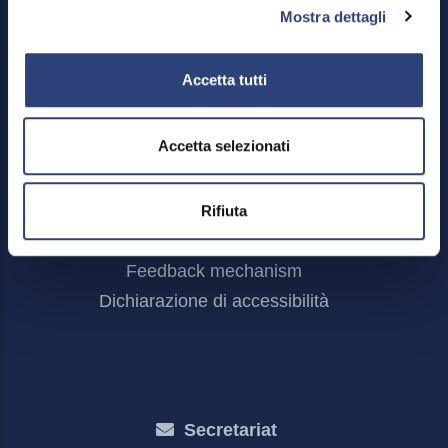
Mostra dettagli
Accetta tutti
Footer
Accetta selezionati
Reserved area
Menu
Credits
Site Map
Rifiuta
Privacy policy and Cookies
Feedback mechanism
Dichiarazione di accessibilità
Secretariat