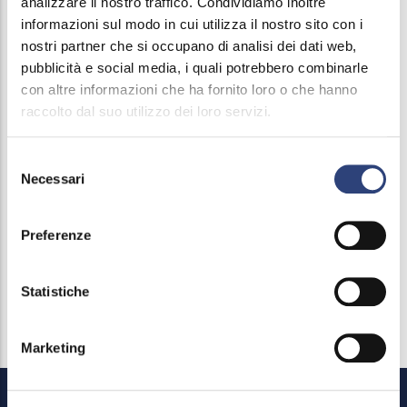
analizzare il nostro traffico. Condividiamo inoltre
dicembre 2017 a Palazzolo sull'Oglio, del 22
informazioni sul modo in cui utilizza il nostro sito con i
gennaio 2018 a Pisogne e 26 febbraio 2018 a
nostri partner che si occupano di analisi dei dati web,
pubblicità e social media, i quali potrebbero combinarle
Villachiara, Acque Bresciane S.r.l. si presenta ai
con altre informazioni che ha fornito loro o che hanno
nuovi utenti dell'area est della Provincia di Brescia.
raccolto dal suo utilizzo dei loro servizi.
Per tutte le informazioni scarica il
programma
Selezione
dell'incontro
Necessari
del
Scarica le
presentazioni
consenso
Preferenze
Statistiche
Marketing