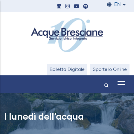
Skip
EN
List
to
main
content
Bolletta Digitale
Sportello Online
I lunedì dell'acqua