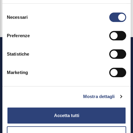
esposti nella mattinata del 27 Novembre.
Selezione
Necessari
del
consenso
Preferenze
Statistiche
Marketing
Footer
Reserved area
Mostra dettagli
Menu
Credits
Site Map
Accetta tutti
Privacy policy and Cookies
Feedback mechanism