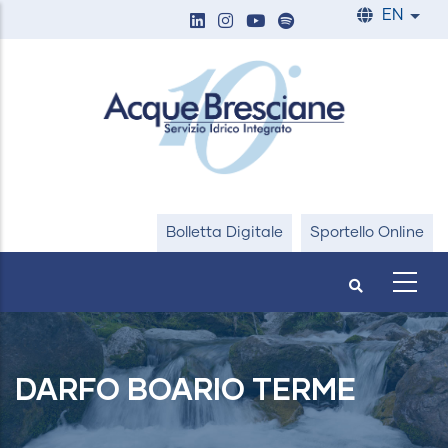
Skip
EN
List
to
main
content
Bolletta Digitale
Sportello Online
DARFO BOARIO TERME