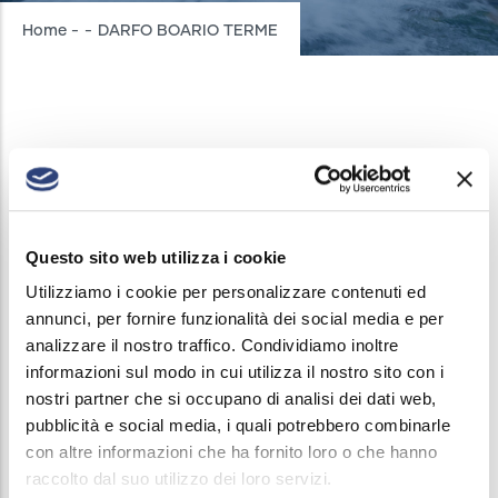
Breadcrumb
Home
-
-
DARFO BOARIO TERME
DARFO BOARIO TERME
INTERRUZIONI ACQUEDOTTO
/
28 NOVEMBER, 2024
Il 28 Novembre dalle 10 alle 11 verrà sospeso il
Questo sito web utilizza i cookie
servizio di erogazione acqua in Via
VIA MASSI (dal
Utilizziamo i cookie per personalizzare contenuti ed
annunci, per fornire funzionalità dei social media e per
civico 1 a civico 46 (per i pari) e 61 (per i
analizzare il nostro traffico. Condividiamo inoltre
dispari).
informazioni sul modo in cui utilizza il nostro sito con i
nostri partner che si occupano di analisi dei dati web,
La chiusura si rende necessaria al fine di un
pubblicità e social media, i quali potrebbero combinarle
intervento di nuovo allaccio alla rete acquedotto.
con altre informazioni che ha fornito loro o che hanno
raccolto dal suo utilizzo dei loro servizi.
Gli avvisi di sospensione saranno regolarmente