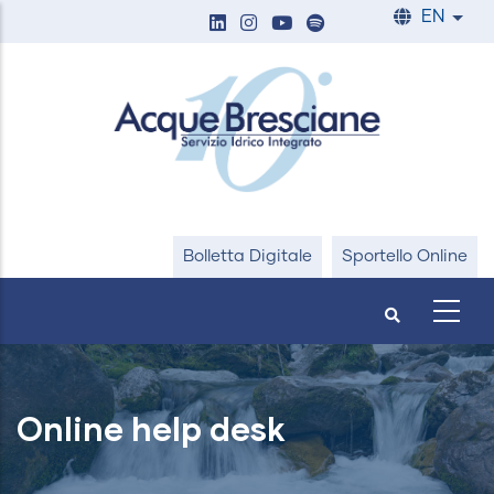
Skip
EN
List
to
main
content
Bolletta Digitale
Sportello Online
Online help desk