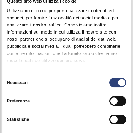
Questo sito web utilizza i cookie
Online payment
Utilizziamo i cookie per personalizzare contenuti ed
Request information
annunci, per fornire funzionalità dei social media e per
Access the Online Counter Service
analizzare il nostro traffico. Condividiamo inoltre
informazioni sul modo in cui utilizza il nostro sito con i
You can register and access the online counter by
nostri partner che si occupano di analisi dei dati web,
CLICKING HERE
pubblicità e social media, i quali potrebbero combinarle
con altre informazioni che ha fornito loro o che hanno
raccolto dal suo utilizzo dei loro servizi.
Important:
users of ex-Garda Uno Spa will need
Selezione
their username and password for the log-in. The
Necessari
del
password is automatically generated when you
consenso
register to the portal.
Preferenze
Access the consultation of the historical
Statistiche
documents issued by GardaUno