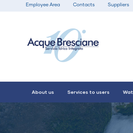
Top
Skip
Employee Area
Contacts
Suppliers
bar
to
menu
main
content
Main
navigation
About us
Services to users
Wat