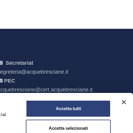
Secretariat
egreteria@acquebresciane.it
PEC
cquebresciane@cert.acquebresciane.it
Accetta tutti
ial
Accetta selezionati
e