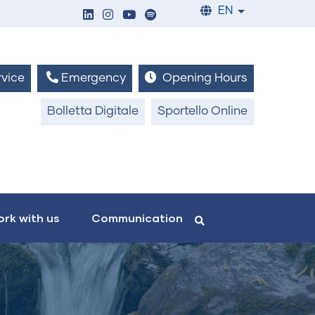
EN
List additiona
vice
Emergency
Opening Hours
Bolletta Digitale
Sportello Online
rk with us
Communication