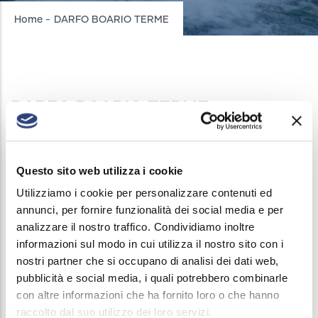
Breadcrumb
Home
-
DARFO BOARIO TERME
DARFO BOARIO TERME
AQUEDUCT INTERRUPTIONS
/
5 FEBRUARY, 2025
On February 05th from 09:00 a.m. to 11:00 p.m.
Questo sito web utilizza i cookie
water service will be suspended at the following
Utilizziamo i cookie per personalizzare contenuti ed
streets:
annunci, per fornire funzionalità dei social media e per
analizzare il nostro traffico. Condividiamo inoltre
Via G. Rossini, Via Argilla e Traverse, Via San
informazioni sul modo in cui utilizza il nostro sito con i
Marco e Traverse, Via della Torre, Via San Rocco,
nostri partner che si occupano di analisi dei dati web,
pubblicità e social media, i quali potrebbero combinarle
Via Carlo Magno
con altre informazioni che ha fornito loro o che hanno
raccolto dal suo utilizzo dei loro servizi.
Notices of the suspension are regularly displayed.