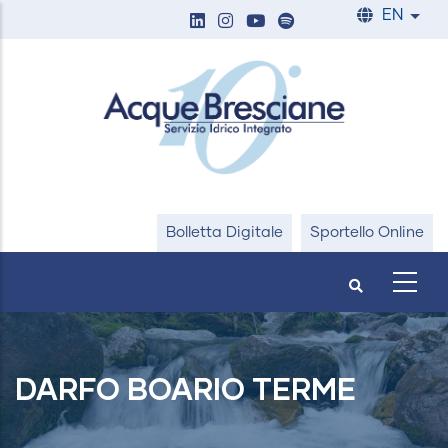
Skip
EN
List
to
main
content
Bolletta Digitale
Sportello Online
DARFO BOARIO TERME