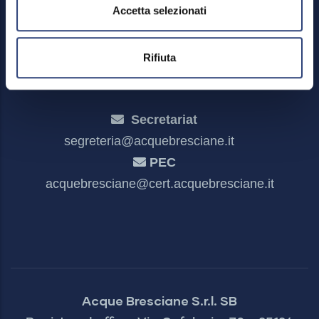
Feedback mechanism
Accetta selezionati
Dichiarazione di accessibilità
Rifiuta
Secretariat
segreteria@acquebresciane.it
PEC
acquebresciane@cert.acquebresciane.it
Acque Bresciane S.r.l. SB