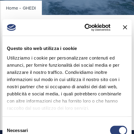
Breadcrumb
Home
-
GHEDI
GHEDI
Questo sito web utilizza i cookie
AQUEDUCT INTERRUPTIONS
/
11 JULY, 2025
Utilizziamo i cookie per personalizzare contenuti ed
annunci, per fornire funzionalità dei social media e per
On July 11th 2025 from 13:00 p.m. to 20:00 p.m. a
analizzare il nostro traffico. Condividiamo inoltre
drop in water pressure may occur in the municipal
informazioni sul modo in cui utilizza il nostro sito con i
area.
nostri partner che si occupano di analisi dei dati web,
pubblicità e social media, i quali potrebbero combinarle
Maintenance work is underway on the water system.
con altre informazioni che ha fornito loro o che hanno
raccolto dal suo utilizzo dei loro servizi.
Selezione
Necessari
del