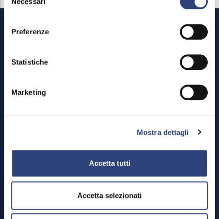
Necessari
del
consenso
Preferenze
Statistiche
Marketing
Footer
Reserved area
Menu
Credits
Site Map
Mostra dettagli
Privacy policy and Cookies
Feedback mechanism
Accetta tutti
Dichiarazione di accessibilità
Accetta selezionati