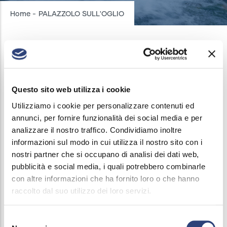
Breadcrumb
Home
-
PALAZZOLO SULL'OGLIO
PALAZZOLO SULL'OGLIO
Questo sito web utilizza i cookie
AQUEDUCT INTERRUPTIONS
/
27 AUGUST, 2024
Utilizziamo i cookie per personalizzare contenuti ed
On August 27th 2024, from 08:00 am to 11:00 am,
annunci, per fornire funzionalità dei social media e per
analizzare il nostro traffico. Condividiamo inoltre
water service interruptions may occur on Via
informazioni sul modo in cui utilizza il nostro sito con i
Piccinelli.
nostri partner che si occupano di analisi dei dati web,
pubblicità e social media, i quali potrebbero combinarle
The suspension is necessary to carry out hydrant
con altre informazioni che ha fornito loro o che hanno
repair work.
raccolto dal suo utilizzo dei loro servizi.
Selezione