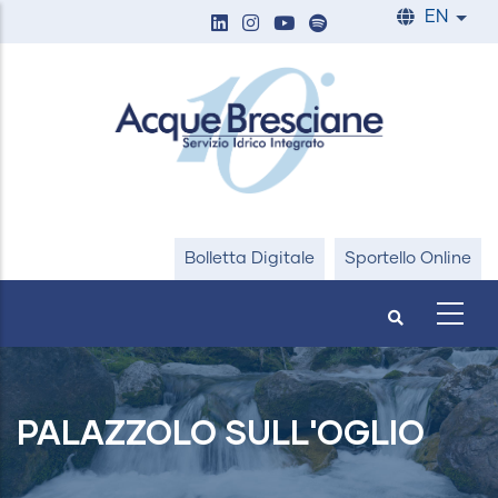
Skip
EN
List
to
main
content
Bolletta Digitale
Sportello Online
PALAZZOLO SULL'OGLIO