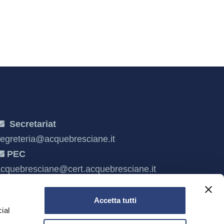
Secretariat
egreteria@acquebresciane.it
PEC
cquebresciane@cert.acquebresciane.it
Accetta tutti
ial