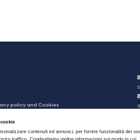
s
vacy policy and Cookies
a
cessibilità
 cookie
rsonalizzare contenuti ed annunci, per fornire funzionalità dei soc
ostro traffico. Condividiamo inoltre informazioni sul modo in cui