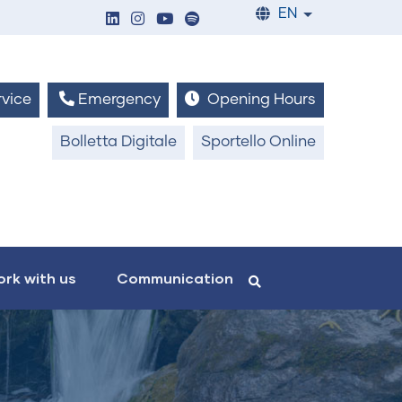
EN
List additiona
vice
Emergency
Opening Hours
Bolletta Digitale
Sportello Online
rk with us
Communication