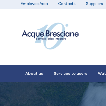
Top
Skip
Employee Area
Contacts
Suppliers
bar
to
menu
main
content
Main
navigation
About us
Services to users
Wat