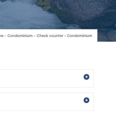
readcrumb
me
-
Condominium
-
Check counter - Condominium